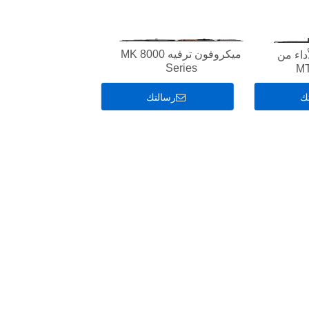
ميكروفون ترفيه MK 8000
داء من
Series
ك
رسالتك