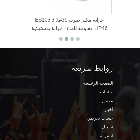
K112B
ES106 6 &#39;خز
مقاومة للماء ، خزانة بلاستيكية ، IP46
روابط سريعة
الصفحة الرئيسية
منتجات
تطبيق
أخبار
حساب تعريفي
تحميل
اتصل بنا