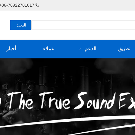
86-76922781017+ / 86-76922781217-826+

البحث
تطبيق
الدعم
عملاء
أخبار