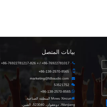
DLA410 مكبر صوت بمجموعة كاملة
2x10 بوصة 500 وات
بيانات المتصل
86-76922781017+ / + 86-76922781217-826+


86-138-2570-8565+
marketing@fdbaudio.com


ح
53521752
ح

86-138-2570-8565+

Mowu Xincun المنطقة الصناعية،
Wanjiang، دونغقوان، 523040، الصين