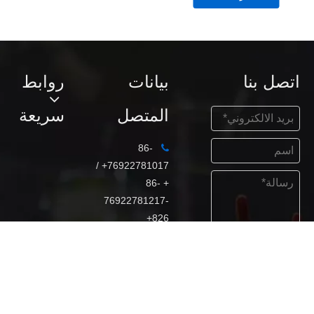
اتصل بنا
بيانات
روابط
المتصل
سريعة
86-

76922781017+ /
+ 86-
76922781217-
826+

86-138-
يقدم
2570-8565+

marketing@fdba