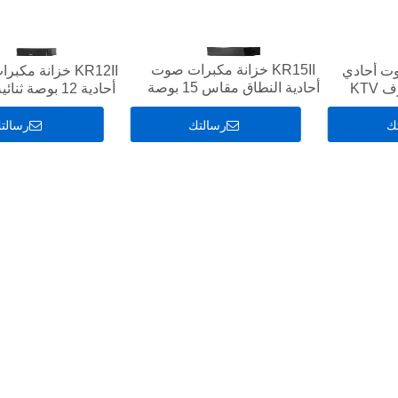
KR15II خزانة مكبرات صوت
 صوت أحادي
KR12II خزانة مك
أحادية النطاق مقاس 15 بوصة
أحادية 12 بوصة ثن
ثنائية الاتجاه مصممة لغرف
مصممة لغرف KTV
KTV
ك
رسالتك
رسالت