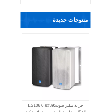
منتوجات جديدة
K112B
ES106 6 &#39;خزانة مكبر صوت