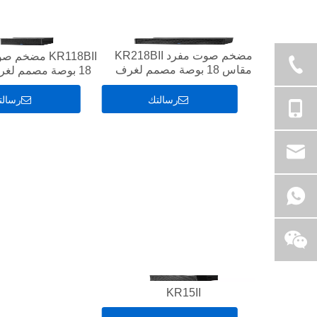
مضخم صوت مفرد KR218BII
KR118BII مضخم
مقاس 18 بوصة مصمم لغرف
18 بوصة مصمم لغرف KTV
KTV
رسالتك
رسالت
KR15II