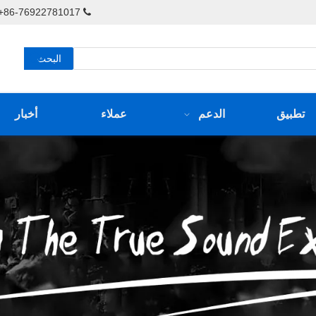
86-76922781017+ / 86-76922781217-826+

البحث
تطبيق
الدعم
عملاء
أخبار