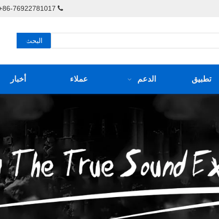
86-76922781017+ / 86-76922781217-826+

البحث
تطبيق
الدعم
عملاء
أخبار