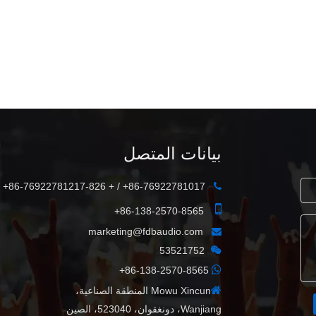
DLA410 مكبر صوت بمجموعة كاملة
2x10 بوصة 500 وات
بيانات المتصل
86-76922781017+ / + 86-76922781217-826+


86-138-2570-8565+
marketing@fdbaudio.com


ح
53521752
ح

86-138-2570-8565+

Mowu Xincun المنطقة الصناعية،
Wanjiang، دونغقوان، 523040، الصين