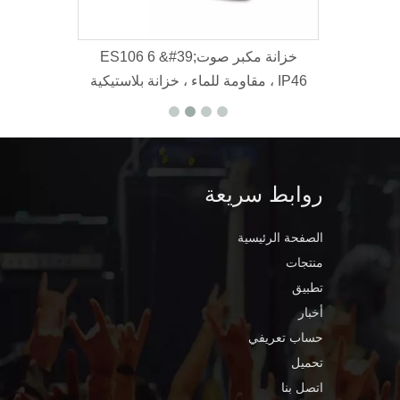
K112B
ES106 6 &#39;خزانة مك
مقاومة للماء ، خزانة بلاستيكية ، IP46
روابط سريعة
الصفحة الرئيسية
منتجات
تطبيق
أخبار
حساب تعريفي
تحميل
اتصل بنا