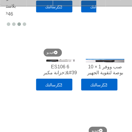
مجلس الوزراء
مجلس الوزراء
53521752
500 وات
بلاست
للكنيسة
للكنيسة
رسالتك
رسالتك
P46
فيديو
صب ووفر 1 × 10
ES106 6
بوصة لتقوية الجهير
&#39;خزانة مكبر
الفرعي
صوت مقاومة للماء
، خزانة بلاستيكية ،
رسالتك
رسالتك
IP46
فيديو