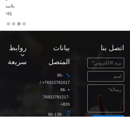
500 وات
بلاست
P46
اتصل بنا
بيانات
روابط
المتصل
سريعة
86-

76922781017+ /
+ 86-
76922781217-
826+

86-138-
يقدم
2570-8565+